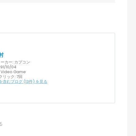
村
ーカー:
カプコン
91/10/04
Video Game
クリック
: 7回
含むブログ (13件) を見る
る