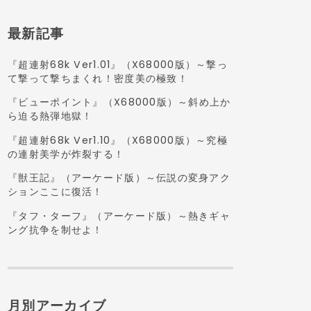
最新記事
『超連射68k Ver1.01』（X68000版）～撃っ
て撃って撃ちまくれ！密度美の極致！
『ビューポイント』（X68000版）～斜め上か
ら迫る熱弾地獄！
『超連射68k Ver1.10』（X68000版）～究極
の連射美学が炸裂する！
『獣王記』（アーケード版）～伝説の変身アク
ションここに復活！
『タフ・ターフ』（アーケード版）～熱きギャ
ング抗争を制せよ！
月別アーカイブ