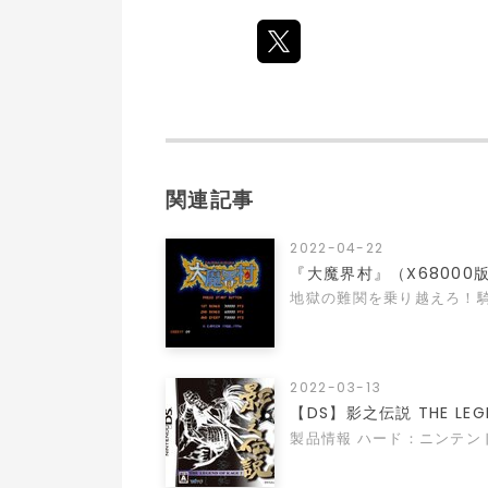
関連記事
2022-04-22
『大魔界村』（X6800
地獄の難関を乗り越えろ！
2022-03-13
【DS】影之伝説 THE LEGE
製品情報 ハード：ニンテンド