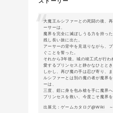
ストーリー
大魔王ルシファーとの死闘の後、
ーサーは、
魔界を完全に滅ぼしうる力を持っ
残し長い旅に出た。
アーサーの背中を見送りながら、
ぐことを誓った。
それから3年後。城の竣工式が行わ
愛するプリンセスと静かなひとと
しかし、再び魔の手は忍び寄り、
ルシファーとは別の魔の者が魔界
ーは、
三度、鎧に身を包み槍を手に魔界
プリンセスを救い、今度こそ魔界を
出展元：ゲームカタログ
@Wiki
～