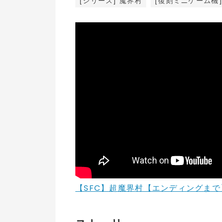
[シリーズ] 魔界村
[復刻ミニゲーム機
【SFC】超魔界村【エンディングまで