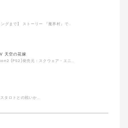
ィングまで】 ストーリー 『魔界村』で…
V 天空の花嫁
tion2 (PS2)発売元：スクウェア・エニ…
アスタロトとの戦いか…