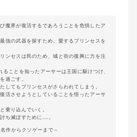
再び魔界が復活するであろうことを危惧したア
た最強の武器を探すため、愛するプリンセスを
プリンセスは民のため、城と街の復興に力を注
れることを知ったアーサーは王国に駆けつけ、
きを過ごす。
またしてもプリンセスがさらわれてしまう。
を復活させようとしていることを悟ったアーサ
へと乗り込んでいく。
討ち滅ぼすために……。
名作から
クソゲー
まで～